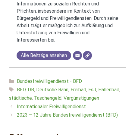
Informationen zu sozialen Rechten und
Pflichten, insbesondere im Kontext von
Bürgergeld und Freiwilligendiensten. Durch seine
Arbeit trägt er maßgeblich zur Aufklärung und
Unterstützung von Freiwilligen und
Interessierten bei.
Alle Beiträge ansehen
Kategorien
Bundesfreiwilligendienst - BFD
Schlagwörter
BFD
,
DB
,
Deutsche Bahn
,
Freibad
,
FsJ
,
Hallenbad
,
städtische
,
Taschengeld
,
Vergünstigungen
Internationaler Freiwilligendienst
2023 – 12 Jahre Bundesfreiwilligendienst (BFD)