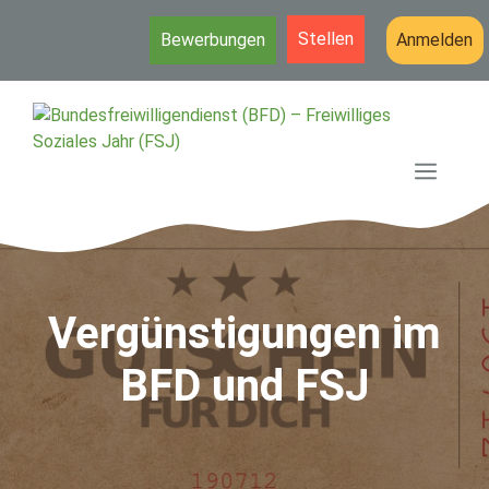
Stellen
Bewerbungen
Anmelden
Zum
Inhalt
springen
MEN
Vergünstigungen im
BFD und FSJ