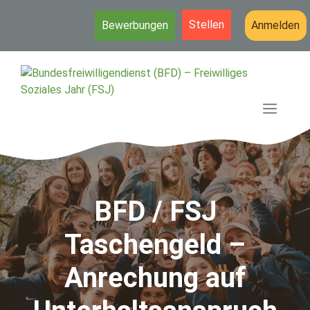
Stellen
Bewerbungen
Anmelden
Zum
Inhalt
springen
MEN
BFD / FSJ
Taschengeld –
Anrechung auf