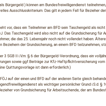
ls Bürgergeld ) können am Bundesfreiwilligendienst teilnehmen,
lles Ausschlusskriterium. Das gilt in jedem Fall für Bezieher de
 sieht vor, dass ein Teilnehmer am BFD sein Taschengeld als nic
ÖJ. Das Taschengeld wird also nicht auf die Grundsicherung für 
hmer, die das 25. Lebensjahr noch nicht vollendet haben. Ältere
on Beziehern der Grundsicherung, an einem BFD teilzunehmen, st
3 SGB II i.V.m. § 6 der Bürgergeld-Verordnung, dass ein volljä
erungen sowie ggf.Beiträge zur Kfz-Haftpflichtversicherung vom 
e Quittungsvorlage ist dann erforderlich.)
FÖJ auf der einen und BFD auf der anderen Seite gleich behandel
gendfreiwilligendienst als wichtiger persönlicher Grund i.S.d. 
ezieher von Grundsicherung für Arbeitsuchende, der am Bundesfre