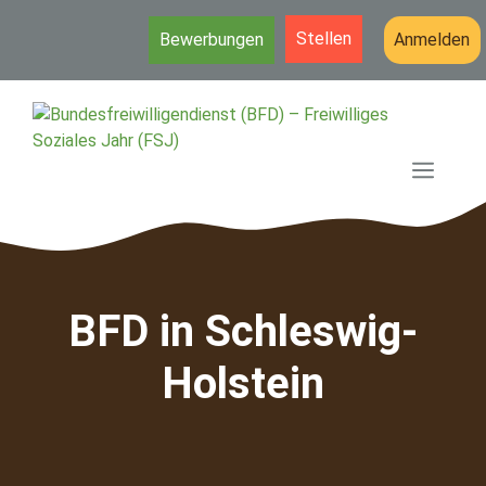
Stellen
Bewerbungen
Anmelden
Zum
Inhalt
springen
MEN
BFD in Schleswig-
Holstein