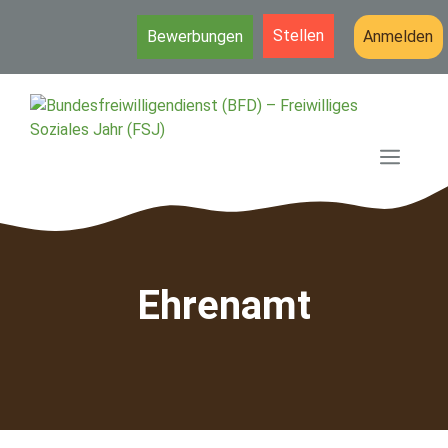
Stellen
Bewerbungen
Anmelden
Zum
Inhalt
springen
MEN
Ehrenamt