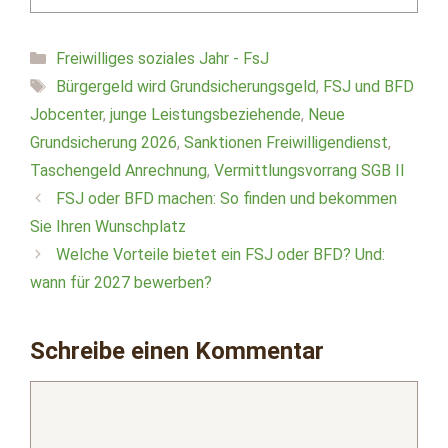
Kategorien
Freiwilliges soziales Jahr - FsJ
Schlagwörter
Bürgergeld wird Grundsicherungsgeld
,
FSJ und BFD
Jobcenter
,
junge Leistungsbeziehende
,
Neue
Grundsicherung 2026
,
Sanktionen Freiwilligendienst
,
Taschengeld Anrechnung
,
Vermittlungsvorrang SGB II
FSJ oder BFD machen: So finden und bekommen
Sie Ihren Wunschplatz
Welche Vorteile bietet ein FSJ oder BFD? Und:
wann für 2027 bewerben?
Schreibe einen Kommentar
Kommentar