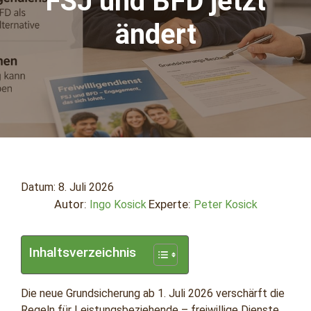
FSJ und BFD jetzt
ändert
Datum:
8. Juli 2026
Autor:
Experte:
Ingo Kosick
Peter Kosick
Inhaltsverzeichnis
Die neue Grundsicherung ab 1. Juli 2026 verschärft die
Regeln für Leistungsbeziehende – freiwillige Dienste