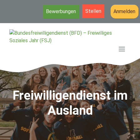
Stellen
Bewerbungen
Anmelden
Zum
Inhalt
springen
MEN
Freiwilligendienst im
Ausland