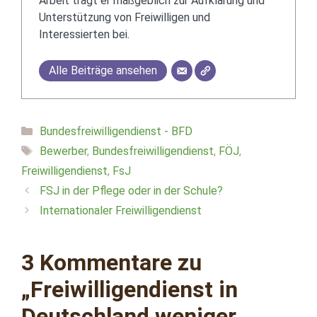
Arbeit trägt er maßgeblich zur Aufklärung und
Unterstützung von Freiwilligen und
Interessierten bei.
Alle Beiträge ansehen
Kategorien
Bundesfreiwilligendienst - BFD
Schlagwörter
Bewerber
,
Bundesfreiwilligendienst
,
FÖJ
,
Freiwilligendienst
,
FsJ
FSJ in der Pflege oder in der Schule?
Internationaler Freiwilligendienst
3 Kommentare zu
„Freiwilligendienst in
Deutschland weniger