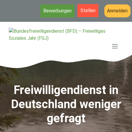
Stellen
Bewerbungen
Anmelden
Zum
Inhalt
springen
MEN
Freiwilligendienst in
Deutschland weniger
gefragt