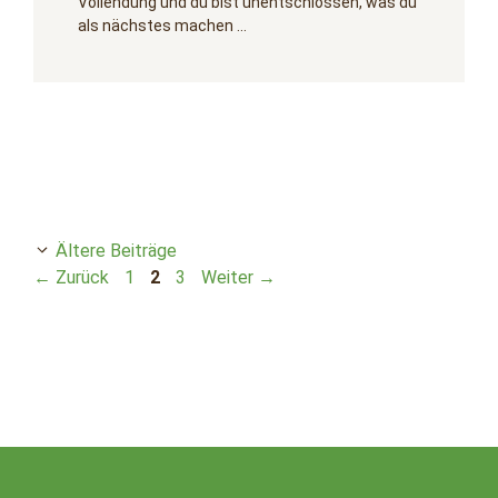
Vollendung und du bist unentschlossen, was du
als nächstes machen …
Ältere Beiträge
Seite
Seite
Seite
←
Zurück
1
2
3
Weiter
→