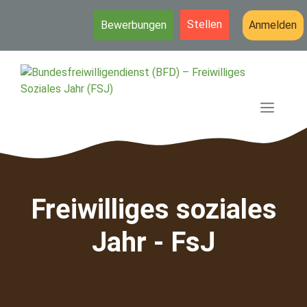
Stellen
Bewerbungen
Anmelden
Zum
Inhalt
springen
MEN
Freiwilliges soziales
Jahr - FsJ