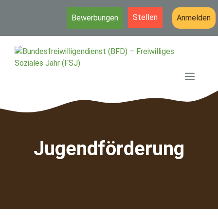
Stellen
Bewerbungen
Anmelden
Zum
Inhalt
springen
MEN
Jugendförderung