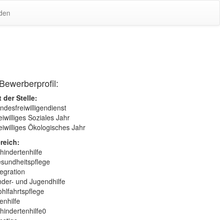
den
Bewerberprofil:
t der Stelle:
ndesfreiwilligendienst
eiwilliges Soziales Jahr
eiwilliges Ökologisches Jahr
reich:
hindertenhilfe
sundheitspflege
tegration
nder- und Jugendhilfe
hlfahrtspflege
tenhilfe
hindertenhilfe0