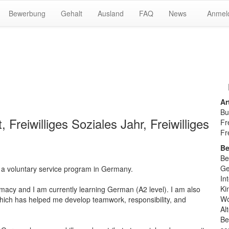
Bewerbung
Gehalt
Ausland
FAQ
News
Anmel
Ar
Bu
Freiwilliges Soziales Jahr, Freiwilliges
Fr
Fr
Be
Be
Ge
in a voluntary service program in Germany.
In
Ki
omacy and I am currently learning German (A2 level). I am also
Wo
which has helped me develop teamwork, responsibility, and
Al
Be