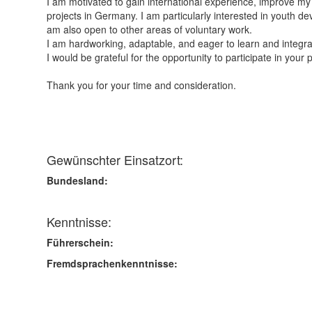
I am motivated to gain international experience, improve m
projects in Germany. I am particularly interested in youth de
am also open to other areas of voluntary work.
I am hardworking, adaptable, and eager to learn and integr
I would be grateful for the opportunity to participate in your
Thank you for your time and consideration.
Gewünschter Einsatzort:
Bundesland:
Kenntnisse:
Führerschein:
Fremdsprachenkenntnisse: