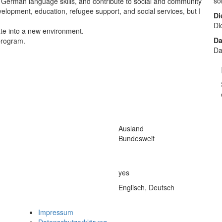
so
y German language skills, and contribute to social and community
velopment, education, refugee support, and social services, but I
Di
Di
ate into a new environment.
Da
 program.
Da
Ausland
Bundesweit
yes
Englisch, Deutsch
Impressum