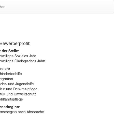
den
Bewerberprofil:
t der Stelle:
eiwilliges Soziales Jahr
eiwilliges Ökologisches Jahrt
reich:
hindertenhilfe
tegration
nder- und Jugendhilfe
ltur und Denkmalpflege
tur- und Umweltschutz
hlfahrtspflege
enstbeginn:
enstbeginn nach Absprache