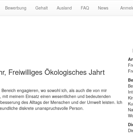
Bewerbung
Gehalt
Ausland
FAQ
News
Anmel
Ar
Fr
r, Freiwilliges Ökologisches Jahrt
Fr
Be
Be
Bereich engagieren, wo sowohl ich, als auch die von mir
In
len, mit meinem Einsatz einen wesentlichen und bedeutenden
Ki
besserung des Alltags der Menschen und der Umwelt leisten. Ich
Ku
reundliche diskrete unanspruchsvolle Person.
Na
Wo
Di
Di