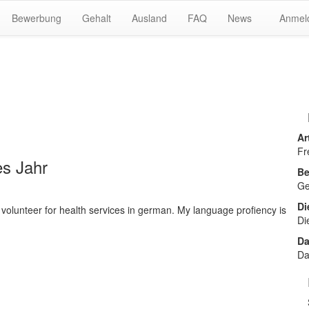
Bewerbung
Gehalt
Ausland
FAQ
News
Anmel
Ar
Fr
es Jahr
Be
Ge
Di
to volunteer for health services in german. My language profiency is
Di
Da
Da