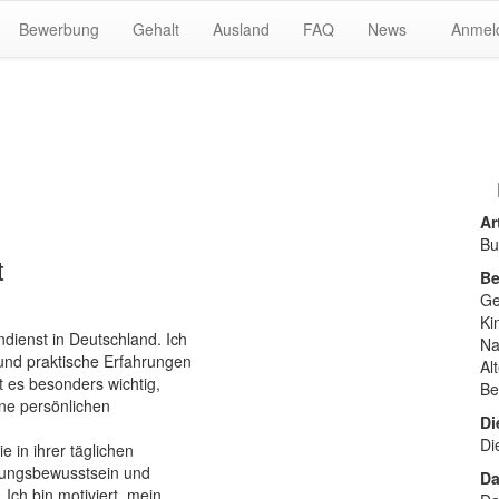
Bewerbung
Gehalt
Ausland
FAQ
News
Anmel
Ar
Bu
t
Be
Ge
Ki
ndienst in Deutschland. Ich
Na
und praktische Erfahrungen
Al
 es besonders wichtig,
Be
ine persönlichen
Di
Di
e in ihrer täglichen
tungsbewusstsein und
Da
 Ich bin motiviert, mein