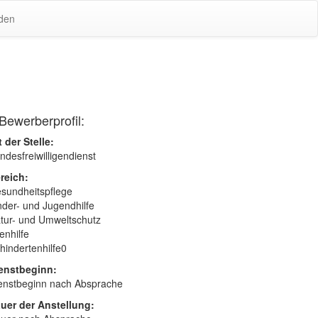
den
Bewerberprofil:
t der Stelle:
ndesfreiwilligendienst
reich:
sundheitspflege
nder- und Jugendhilfe
tur- und Umweltschutz
tenhilfe
hindertenhilfe0
enstbeginn:
enstbeginn nach Absprache
uer der Anstellung: