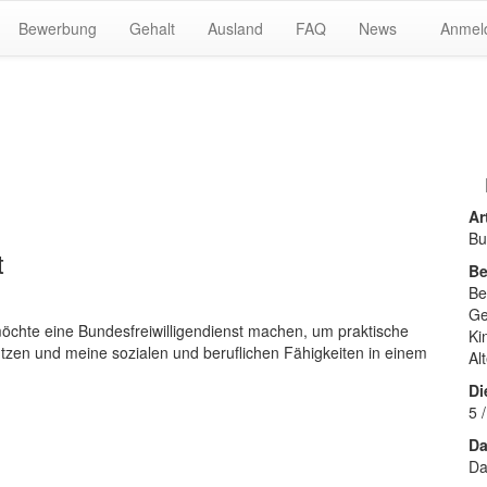
Bewerbung
Gehalt
Ausland
FAQ
News
Anmel
Ar
Bu
t
Be
Be
Ge
h möchte eine Bundesfreiwilligendienst machen, um praktische
Ki
zen und meine sozialen und beruflichen Fähigkeiten in einem
Al
Di
5 
Da
Da