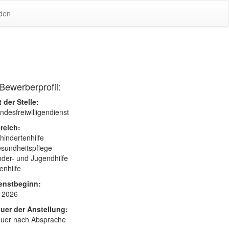
den
Bewerberprofil:
t der Stelle:
ndesfreiwilligendienst
reich:
hindertenhilfe
sundheitspflege
nder- und Jugendhilfe
tenhilfe
enstbeginn:
/ 2026
uer der Anstellung:
uer nach Absprache