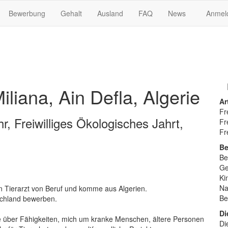
Bewerbung
Gehalt
Ausland
FAQ
News
Anmel
iana, Ain Defla, Algerie
Ar
Fr
r, Freiwilliges Ökologisches Jahrt,
Fr
Fr
Be
Be
Ge
Ki
Na
n Tierarzt von Beruf und komme aus Algerien.
Be
tschland bewerben.
Di
e über Fähigkeiten, mich um kranke Menschen, ältere Personen
Di