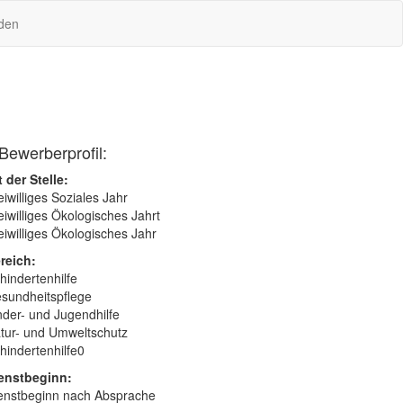
den
Bewerberprofil:
t der Stelle:
eiwilliges Soziales Jahr
eiwilliges Ökologisches Jahrt
eiwilliges Ökologisches Jahr
reich:
hindertenhilfe
sundheitspflege
nder- und Jugendhilfe
tur- und Umweltschutz
hindertenhilfe0
enstbeginn:
enstbeginn nach Absprache