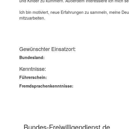
und Kinder zu kümmern. Außerdem interessiere ich mich seh
Ich bin motiviert, neue Erfahrungen zu sammeln, meine Deut
mitzuarbeiten.
Gewünschter Einsatzort:
Bundesland:
Kenntnisse:
Führerschein:
Fremdsprachenkenntnisse:
Bundes-Freiwilligendienst.de